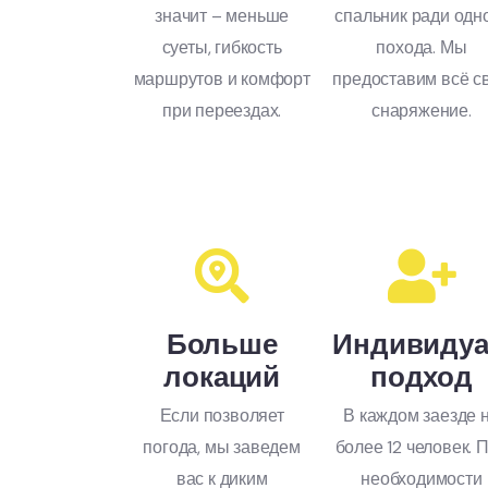
значит – меньше
спальник ради одн
суеты, гибкость
похода. Мы
маршрутов и комфорт
предоставим всё с
при переездах.
снаряжение.
Больше
Индивиду
локаций
подход
Если позволяет
В каждом заезде 
погода, мы заведем
более 12 человек. 
вас к диким
необходимости