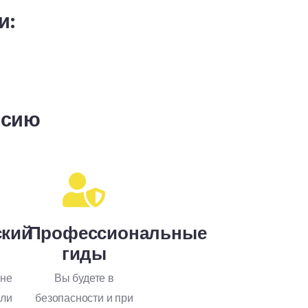
и:
рсию
ский
Профессиональные
гиды
 не
Вы будете в
или
безопасности и при