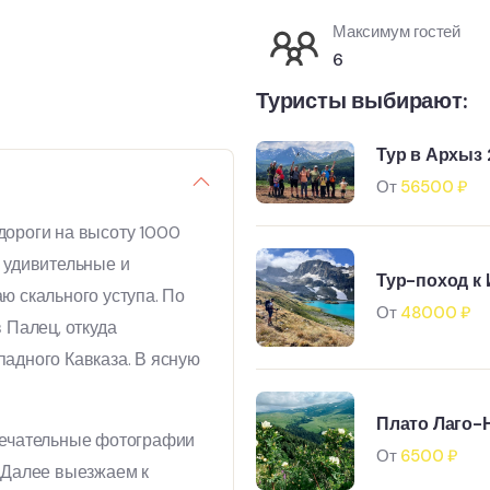
Максимум гостей
6
Туристы выбирают:
Тур в Архыз 
гидом
От
56500
₽
дороги на высоту 1000
 удивительные и
Тур-поход к 
ю скального уступа. По
От
48000
₽
 Палец, откуда
адного Кавказа. В ясную
Плато Лаго-
мечательные фотографии
От
6500
₽
 Далее выезжаем к