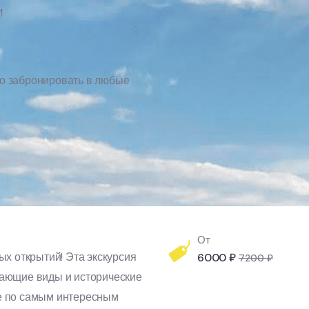
!
о забронировать в любые
От
ых открытий! Эта экскурсия
6000
₽
7200
₽
вающие виды и исторические
е по самым интересным