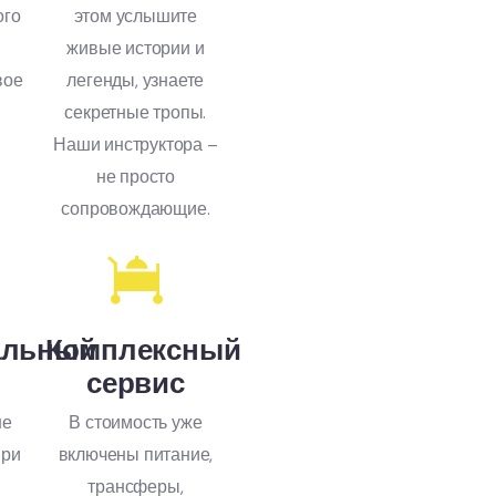
ого
этом услышите
живые истории и
вое
легенды, узнаете
секретные тропы.
Наши инструктора –
не просто
сопровождающие.
альный
Комплексный
сервис
не
В стоимость уже
При
включены питание,
трансферы,