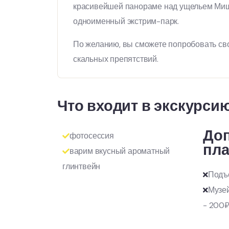
красивейшей панораме над ущельем Миш
одноименный экстрим-парк.
По желанию, вы сможете попробовать св
скальных препятствий.
Что входит в экскурси
До
фотосессия
пла
варим вкусный ароматный
глинтвейн
Подъ
Музей
- 200₽