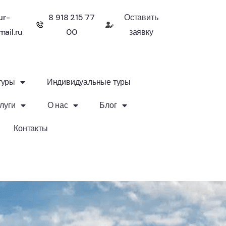
ur-
8 918 215 77
Оставить
ail.ru
00
заявку
туры
Индивидуальные туры
луги
О нас
Блог
Контакты