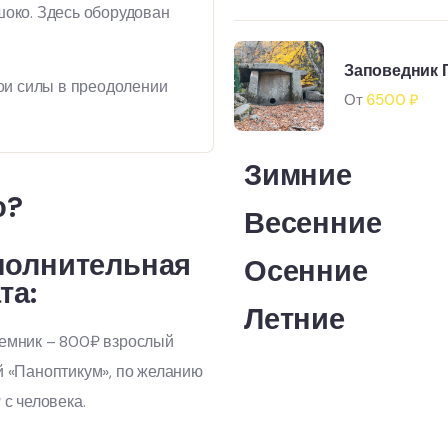
око. Здесь оборудован
Заповедник 
ои силы в преодолении
От
6500
₽
Зимние
ю?
Весенние
полнительная
Осенние
та:
Летние
емник – 800₽ взрослый
 «Паноптикум», по желанию
 с человека.