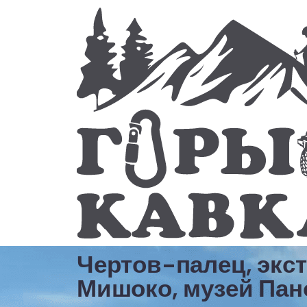
Чертов-палец, экс
Мишоко, музей Пан