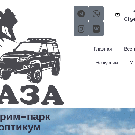
t
01@m
Главная
Все 
Экскурсии
Ус
трим-парк
оптикум