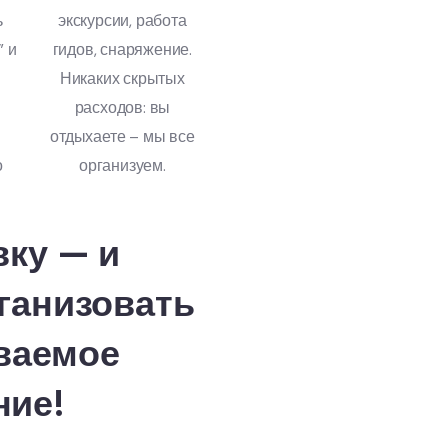
ь
экскурсии, работа
” и
гидов, снаряжение.
Никаких скрытых
расходов: вы
отдыхаете – мы все
о
организуем.
вку — и
ганизовать
ваемое
ние!