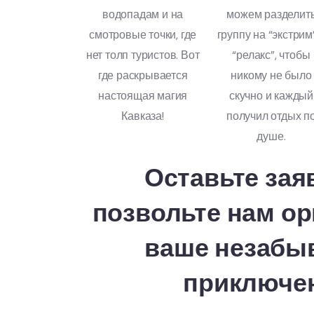
водопадам и на
можем разделит
смотровые точки, где
группу на “экстрим
нет толп туристов. Вот
“релакс”, чтобы
где раскрывается
никому не было
настоящая магия
скучно и каждый
Кавказа!
получил отдых п
душе.
Оставьте зая
позвольте нам ор
ваше незабы
приключе