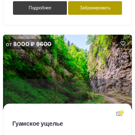
Подробнее
Забронировать
от
8000
₽
9600
7
Гуамское ущелье