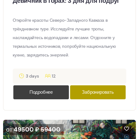
Девичник в горах: 3 дня для подруг
Откройте красоты Северо-Западного Кавказа в
трёхдневном туре. Исследуйте лучшие тропы,
наслаждайтесь водопадами и лесами. Отдохните у
термальных источников, попробуйте национальную
кухню, зарядитесь энергией.
3 days
12
Подробнее
Забронировать
от
49500
₽
59400