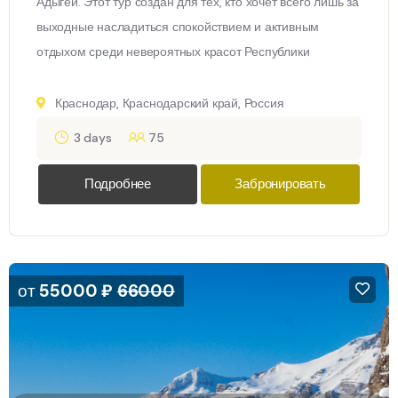
Адыгеи. Этот тур создан для тех, кто хочет всего лишь за
выходные насладиться спокойствием и активным
отдыхом среди невероятных красот Республики
Краснодар, Краснодарский край, Россия
3 days
75
Подробнее
Забронировать
от
55000
₽
66000