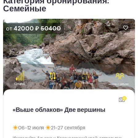
Категория бронирования:
Семейные
от
42000
₽
50400
Пеший
Средний
2800
можно с детьми
6
«Выше облаков» Две вершины
06-12 июля
21-27 сентября