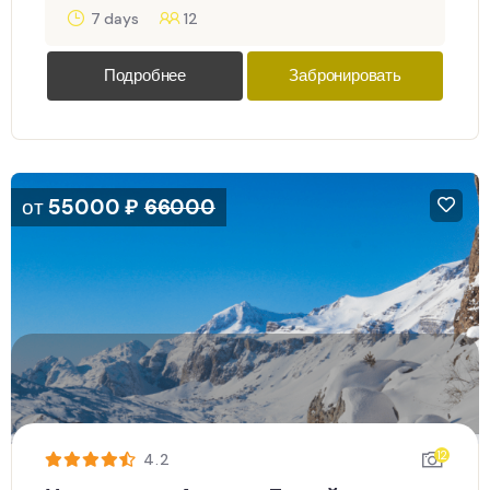
7 days
12
Подробнее
Забронировать
от
55000
₽
66000
12
4.2