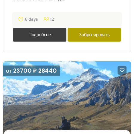
6 days
12
Подробнее
Забронировать
от
23700
₽
28440