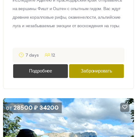
Исследуйте Адыгею и Краснодарский край: отправьтесь
на вершины Фишт и Оштен с опытным гидом. Вас ждут
древние коралловые рифы, окаменелости, альпийские
луга и незабываемые эмоции от восхождения на горы.
7 days
12
Подробнее
Забронировать
от
28500
₽
34200